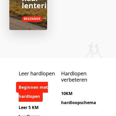
lenteritme
BEGINNER
Leer hardlopen
Hardlopen
verbeteren
Beginnen met
10KM
hardlopen
hardloopschema
Leer 5 KM