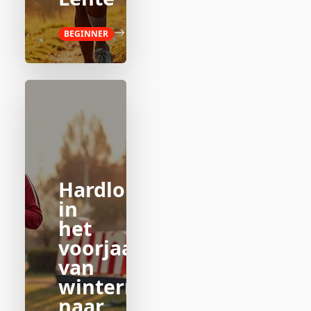
BEGINNER
Hardlopen
in
het
voorjaar:
van
wintermodus
naar