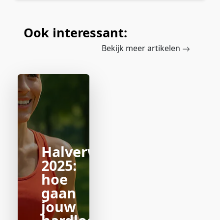
Ook interessant:
Bekijk meer artikelen
Halverwege
2025:
hoe
gaan
jouw