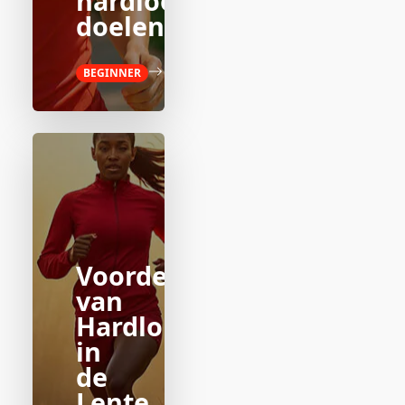
hardloop
doelen?
BEGINNER
Voordelen
van
Hardlopen
in
de
Lente