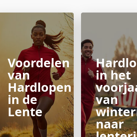
Voordelen
Hardl
van
in het
Hardlopen
voorja
in de
van
Lente
winte
naar
lenter