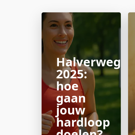
Halverwege
2025:
hoe
gaan
jouw
hardloop
doelen?