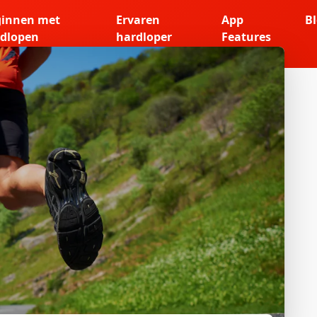
ginnen met
Ervaren
App
B
dlopen
hardloper
Features