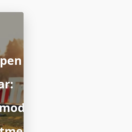
open
ar:
rmodus
itme