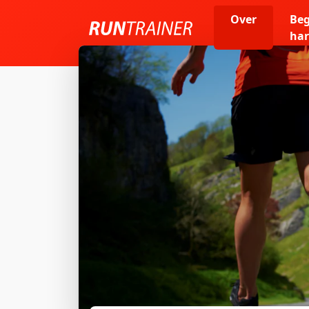
Over
Be
har