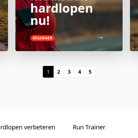
hardlopen
nu!
BEGINNER
1
2
3
4
5
rdlopen verbeteren
Run Trainer