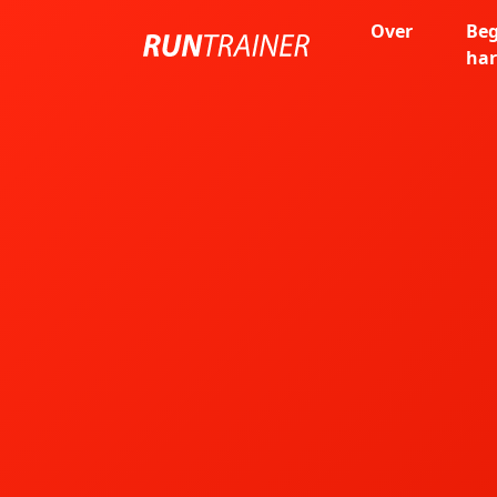
Over
Be
har