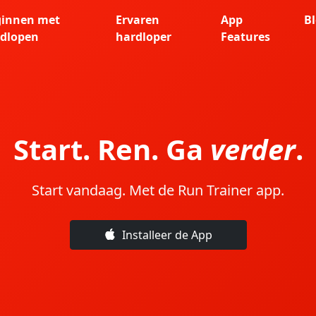
ginnen met
Ervaren
App
B
dlopen
hardloper
Features
Start. Ren. Ga
verder
.
Start vandaag. Met de Run Trainer app.
Installeer de App